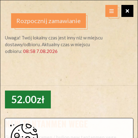
Rozpocznij zamawianie
Uwaga! Twój lokalny czas jest inny niż w miejscu
dostawy/odbioru. Aktualny czas w miejscu
odbioru:
08:58 7.08.2026
52.00zł
NEW TANTANMEN WEGE
Gruby makaron ramen / bulion new tantanmen vege