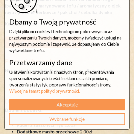
(bardzo gęsty) / marynowane tofu / aromatyczny olejek
rayu / prażone nerkowce / pak choi / cebulka dymka
Dbamy o Twoją prywatność
Kategoria:
Zupy
Dzięki plikom cookies i technologiom pokrewnym oraz
przetwarzaniu Twoich danych, możemy świadczyć usługi na
Aby zamówić przejdź do listy dań
najwyższym poziomie i zapewnić, że dopasujemy do Ciebie
wyświetlane treści.
Promocje happy-hour
Przetwarzamy dane
Nie przewidziano dodatkowych promocji dla tego dania.
Ułatwienia korzystania z naszych stron, prezentowania
spersonalizowanych treści i reklam oraz ich pomiaru,
tworzenia statystyk, poprawy funkcjonalności strony.
Więcej na temat polityki prywatności.
Dostępne dodatki do dania
Akceptuję
Dobierz dodatki:
Jajko
3.00zł
Wybrane funkcje
Puder z suszonych ryb
2.00zł
Dodatkowe masło orzechowe
2.00zł